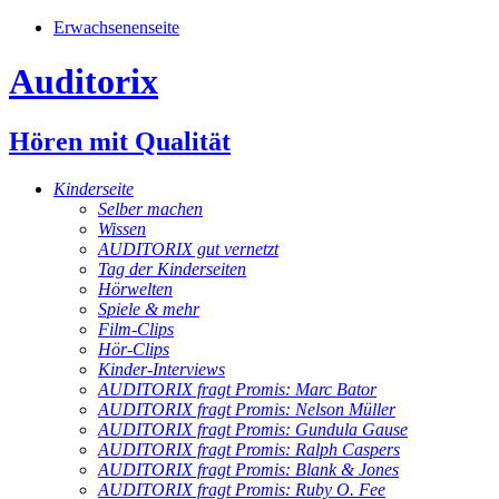
Erwachsenenseite
Auditorix
Hören mit Qualität
Kinderseite
Selber machen
Wissen
AUDITORIX gut vernetzt
Tag der Kinderseiten
Hörwelten
Spiele & mehr
Film-Clips
Hör-Clips
Kinder-Interviews
AUDITORIX fragt Promis: Marc Bator
AUDITORIX fragt Promis: Nelson Müller
AUDITORIX fragt Promis: Gundula Gause
AUDITORIX fragt Promis: Ralph Caspers
AUDITORIX fragt Promis: Blank & Jones
AUDITORIX fragt Promis: Ruby O. Fee