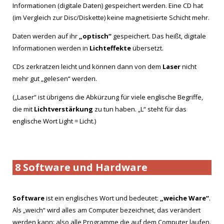
Informationen (digitale Daten) gespeichert werden. Eine CD hat
(im Vergleich zur Disc/Diskette) keine magnetisierte Schicht mehr.
Daten werden auf ihr
„optisch“
gespeichert. Das heißt, digitale
Informationen werden in
Lichteffekte
übersetzt.
CDs zerkratzen leicht und können dann von dem
Laser
nicht
mehr gut „gelesen“ werden.
(„Laser“ ist übrigens die Abkürzung für viele englische Begriffe,
die mit
Lichtverstärkung
zu tun haben. „L“ steht für das
englische Wort Light = Licht.)
8 Software und Hardware
Software
ist ein englisches Wort und bedeutet:
„weiche Ware“
.
Als „weich“ wird alles am Computer bezeichnet, das verändert
werden kann: also alle Programme die auf dem Computer laufen.