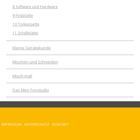
8 Software und Hardware
9 Festplatte
10 Tonkassette
11 Schallplatte
Kleine Gerätekunde
Mischen und Schneiden
Misch mal!
Das Mini-Tonstudio
IMPRESSUM
DATENSCHUTZ
KONTAKT