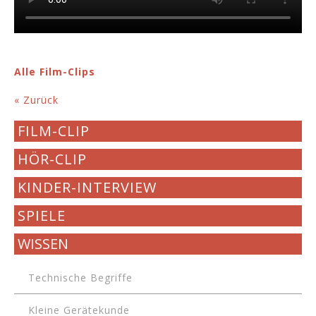
Alle Film-Clips
« Zurück
FILM-CLIP
HÖR-CLIP
KINDER-INTERVIEW
SPIELE
WISSEN
Technische Begriffe
Kleine Gerätekunde