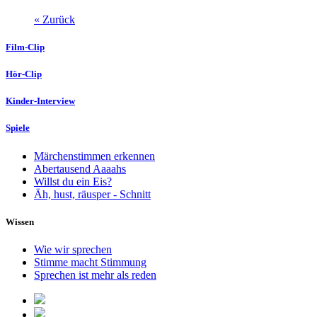
« Zurück
Film-Clip
Hör-Clip
Kinder-Interview
Spiele
Märchenstimmen erkennen
Abertausend Aaaahs
Willst du ein Eis?
Äh, hust, räusper - Schnitt
Wissen
Wie wir sprechen
Stimme macht Stimmung
Sprechen ist mehr als reden