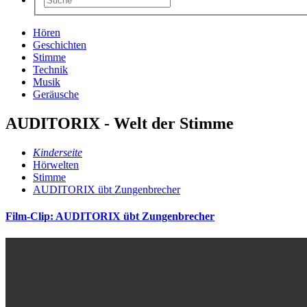
Hören
Geschichten
Stimme
Technik
Musik
Geräusche
AUDITORIX - Welt der Stimme
Kinderseite
Hörwelten
Stimme
AUDITORIX übt Zungenbrecher
Film-Clip: AUDITORIX übt Zungenbrecher