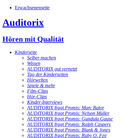
Erwachsenenseite
Auditorix
Hören mit Qualität
Kinderseite
Selber machen
Wissen
AUDITORIX gut vernetzt
Tag der Kinderseiten
Hörwelten
Spiele & mehr
Film-Clips
Hör-Clips
Kinder-Interviews
AUDITORIX fragt Promis: Marc Bator
AUDITORIX fragt Promis: Nelson Müller
AUDITORIX fragt Promis: Gundula Gause
AUDITORIX fragt Promis: Ralph Caspers
AUDITORIX fragt Promis: Blank & Jones
AUDITORIX fragt Promis: Ruby O. Fee