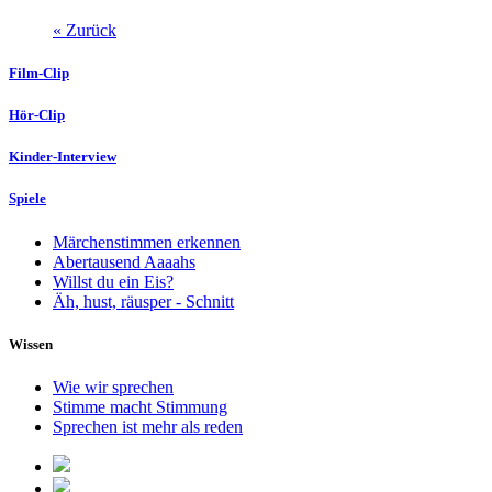
« Zurück
Film-Clip
Hör-Clip
Kinder-Interview
Spiele
Märchenstimmen erkennen
Abertausend Aaaahs
Willst du ein Eis?
Äh, hust, räusper - Schnitt
Wissen
Wie wir sprechen
Stimme macht Stimmung
Sprechen ist mehr als reden