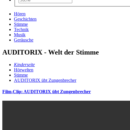
Hören
Geschichten
Stimme
Technik
Musik
Geräusche
AUDITORIX - Welt der Stimme
Kinderseite
Hörwelten
Stimme
AUDITORIX übt Zungenbrecher
Film-Clip: AUDITORIX übt Zungenbrecher