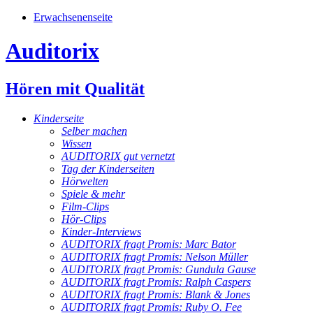
Erwachsenenseite
Auditorix
Hören mit Qualität
Kinderseite
Selber machen
Wissen
AUDITORIX gut vernetzt
Tag der Kinderseiten
Hörwelten
Spiele & mehr
Film-Clips
Hör-Clips
Kinder-Interviews
AUDITORIX fragt Promis: Marc Bator
AUDITORIX fragt Promis: Nelson Müller
AUDITORIX fragt Promis: Gundula Gause
AUDITORIX fragt Promis: Ralph Caspers
AUDITORIX fragt Promis: Blank & Jones
AUDITORIX fragt Promis: Ruby O. Fee