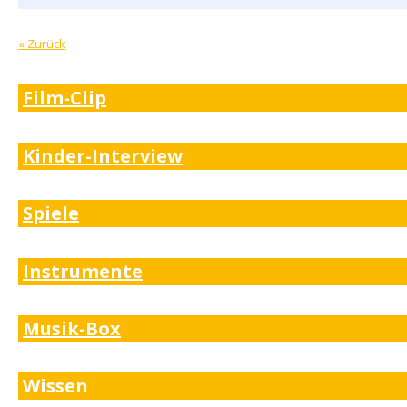
« Zurück
Film-Clip
Kinder-Interview
Spiele
Instrumente
Musik-Box
Wissen