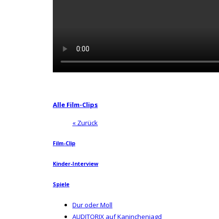
Alle Film-Clips
« Zurück
Film-Clip
Kinder-Interview
Spiele
Dur oder Moll
AUDITORIX auf Kaninchenjagd