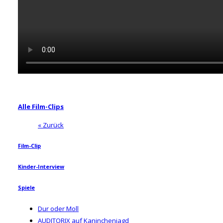
Alle Film-Clips
« Zurück
Film-Clip
Kinder-Interview
Spiele
Dur oder Moll
AUDITORIX auf Kaninchenjagd