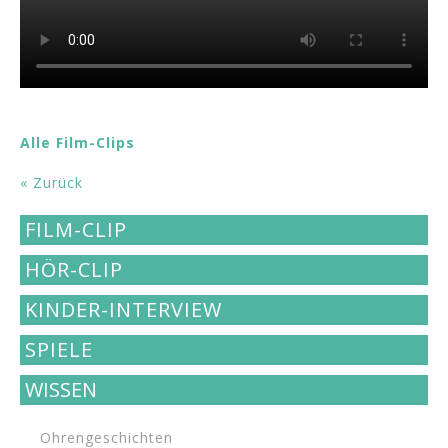
Alle Film-Clips
« Zurück
FILM-CLIP
HÖR-CLIP
KINDER-INTERVIEW
SPIELE
WISSEN
Ohrengeschichten