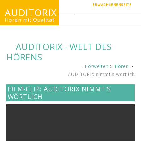
ERWACHSENENSEITE
AUDITORIX
Hören mit Qualität
AUDITORIX - WELT DES
HÖRENS
Hörwelten
Hören
Kinderseite
AUDITORIX nimmt's wörtlich
FILM-CLIP: AUDITORIX NIMMT'S
WÖRTLICH