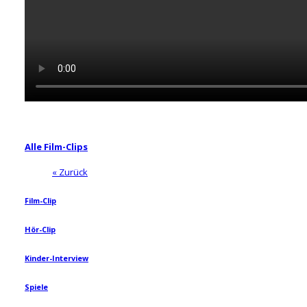
Alle Film-Clips
« Zurück
Film-Clip
Hör-Clip
Kinder-Interview
Spiele