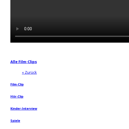
Alle Film-Clips
« Zurück
Film-Clip
Hör-Clip
Kinder-Interview
Spiele