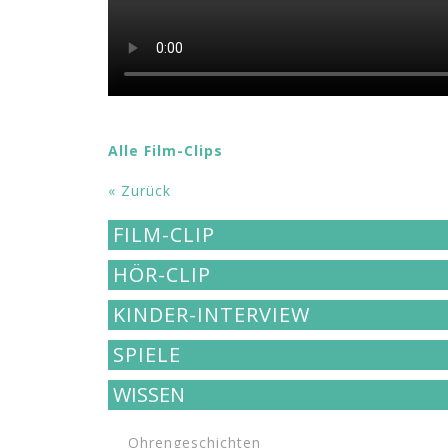
Alle Film-Clips
« Zurück
FILM-CLIP
HÖR-CLIP
KINDER-INTERVIEW
SPIELE
WISSEN
Ohrengeschichten