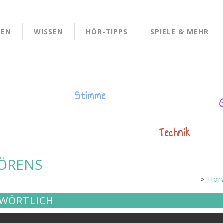
HEN
WISSEN
HÖR-TIPPS
SPIELE & MEHR
n
Stimme
Technik
HÖRENS
Hör
Kindersei
S WÖRTLICH