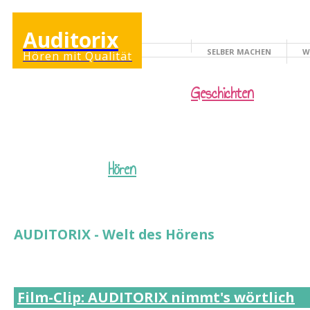
Auditorix
SELBER MACHEN
W
Hören mit Qualität
KINDERSEITE
Geschichten
Hören
AUDITORIX - Welt des Hörens
Film-Clip: AUDITORIX nimmt's wörtlich