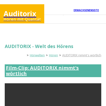
ERWACHSENENSEITE
Auditorix
Hören mit Qualität
AUDITORIX - Welt des Hörens
Kinderseite
Hörwelten
Hören
AUDITORIX nimmt's wörtlich
Film-Clip: AUDITORIX nimmt's
wörtlich