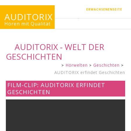
ERWACHSENENSEITE
AUDITORIX
Hören mit Qualität
AUDITORIX - WELT DER
GESCHICHTEN
Hörwelten
Geschichten
Kinderseite
AUDITORIX erfindet Geschichten
FILM-CLIP: AUDITORIX ERFINDET
GESCHICHTEN