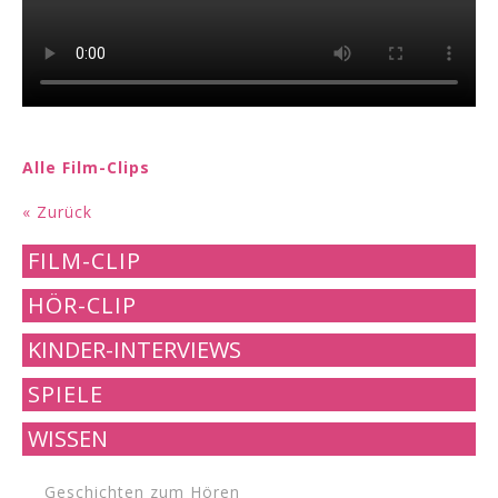
Alle Film-Clips
« Zurück
FILM-CLIP
HÖR-CLIP
KINDER-INTERVIEWS
SPIELE
WISSEN
Geschichten zum Hören