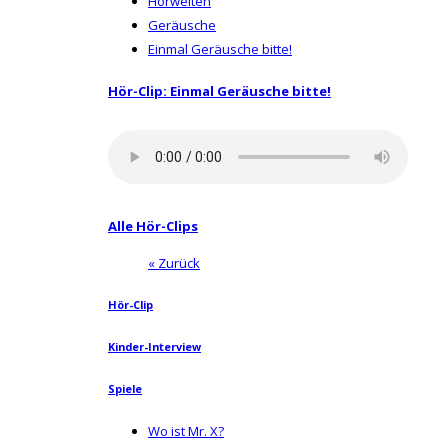
Hörwelten
Geräusche
Einmal Geräusche bitte!
Hör-Clip: Einmal Geräusche bitte!
Alle Hör-Clips
« Zurück
Hör-Clip
Kinder-Interview
Spiele
Wo ist Mr. X?