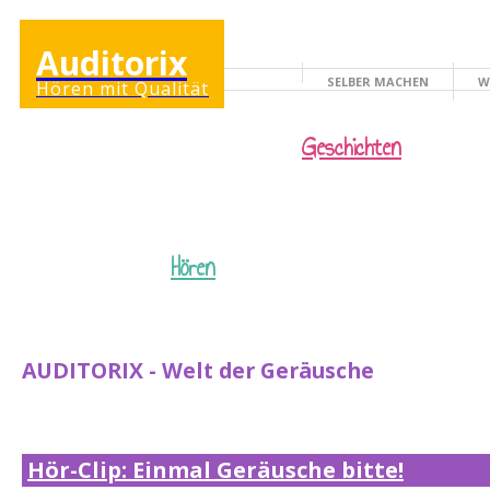
Auditorix
SELBER MACHEN
W
Hören mit Qualität
KINDERSEITE
Geschichten
Hören
AUDITORIX - Welt der Geräusche
Hör-Clip: Einmal Geräusche bitte!