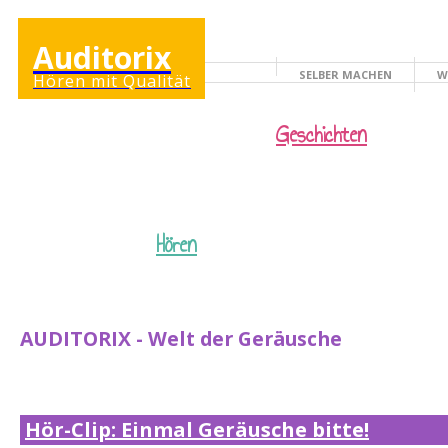
Auditorix
SELBER MACHEN
W
Hören mit Qualität
KINDERSEITE
Geschichten
Hören
AUDITORIX - Welt der Geräusche
Hör-Clip: Einmal Geräusche bitte!