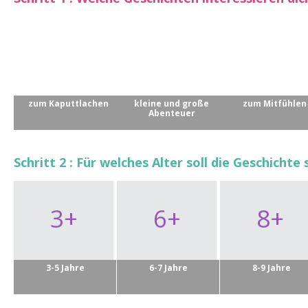
zum Kaputtlachen
kleine und große
zum Mitfühlen
Abenteuer
Schritt 2 : Für welches Alter soll die Geschichte 
3+
6+
8+
3-5 Jahre
6-7 Jahre
8-9 Jahre