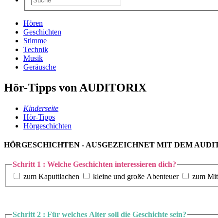
Hören
Geschichten
Stimme
Technik
Musik
Geräusche
Hör-Tipps von AUDITORIX
Kinderseite
Hör-Tipps
Hörgeschichten
HÖRGESCHICHTEN - AUSGEZEICHNET MIT DEM AUDI
Schritt 1 : Welche Geschichten interessieren dich?
zum Kaputtlachen
kleine und große Abenteuer
zum Mit
Schritt 2 : Für welches Alter soll die Geschichte sein?