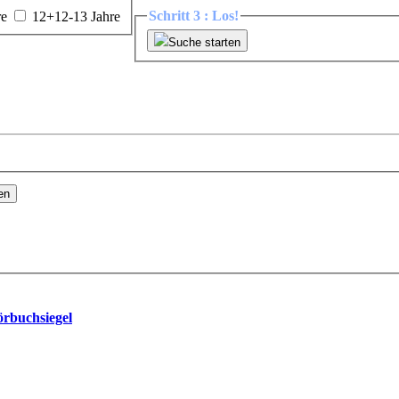
Schritt 3 : Los!
re
12+
12-13 Jahre
Suche starten
en
buchsiegel