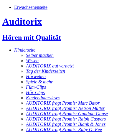
Erwachsenenseite
Auditorix
Hören mit Qualität
Kinderseite
Selber machen
Wissen
AUDITORIX gut vernetzt
Tag der Kinderseiten
Hörwelten
Spiele & mehr
Film-Clips
Hör-Clips
Kinder-Interviews
AUDITORIX fragt Promis: Marc Bator
AUDITORIX fragt Promis: Nelson Müller
AUDITORIX fragt Promis: Gundula Gause
AUDITORIX fragt Promis: Ralph Caspers
AUDITORIX fragt Promis: Blank & Jones
AUDITORIX fragt Promis: Ruby O. Fee