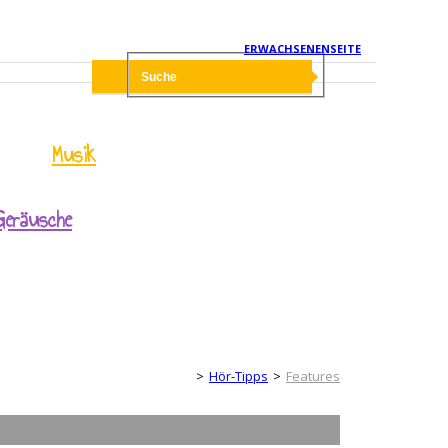
ERWACHSENENSEITE
Musik
Geräusche
Kinderseite
Hör-Tipps
Features