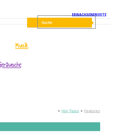
ERWACHSENENSEITE
Musik
Geräusche
Kinderseite
Hör-Tipps
Features