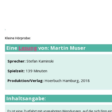
Kleine Hörprobe:
Kleine Hörprobe:
Eine
Lesung
von: Martin Muser
Sprecher:
Stefan Kaminski
Spielzeit:
139 Minuten
Produktion/Verlag:
Hoerbuch Hamburg, 2018
Inhaltsangabe:
Es ist eine Zugfahrt mit ungeahnten Wendungen, auf die sich Finn einl