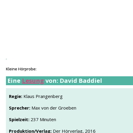
Kleine Hörprobe:
Kleine Hörprobe:
Eine
Lesung
von: David Baddiel
Regie:
Klaus Prangenberg
Sprecher:
Max von der Groeben
Spielzeit:
237 Minuten
Produktion/Verlag:
Der Hörverlag, 2016