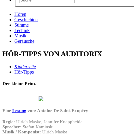
Hören
Geschichten
Stimme
Technik
Musik
Geräusche
HÖR-TIPPS VON AUDITORIX
Kinderseite
Hör-Tipps
Der kleine Prinz
Eine
Lesung
von: Antoine De Saint-Exupéry
Regie:
Ulrich Maske, Jennifer Knappheide
Sprecher:
Stefan Kaminski
Musik / Komponist:
Ulrich Maske