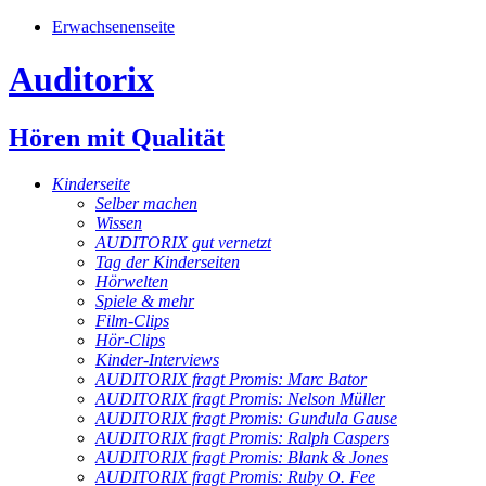
Erwachsenenseite
Auditorix
Hören mit Qualität
Kinderseite
Selber machen
Wissen
AUDITORIX gut vernetzt
Tag der Kinderseiten
Hörwelten
Spiele & mehr
Film-Clips
Hör-Clips
Kinder-Interviews
AUDITORIX fragt Promis: Marc Bator
AUDITORIX fragt Promis: Nelson Müller
AUDITORIX fragt Promis: Gundula Gause
AUDITORIX fragt Promis: Ralph Caspers
AUDITORIX fragt Promis: Blank & Jones
AUDITORIX fragt Promis: Ruby O. Fee