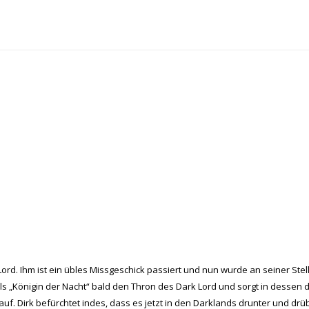
k Lord. Ihm ist ein übles Missgeschick passiert und nun wurde an seiner Ste
ls „Königin der Nacht“ bald den Thron des Dark Lord und sorgt in dessen
f. Dirk befürchtet indes, dass es jetzt in den Darklands drunter und drü