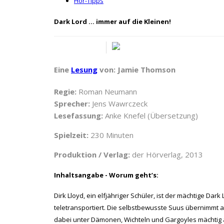
Hör-Tipps
Dark Lord … immer auf die Kleinen!
Eine
Lesung
von: Jamie Thomson
Regie:
Roman Neumann
Sprecher:
Jens Wawrczeck
Lesefassung:
Anke Knefel (Übersetzung)
Spielzeit:
230 Minuten
Produktion / Verlag:
der Hörverlag, 2013
Inhaltsangabe - Worum geht’s:
Dirk Lloyd, ein elfjähriger Schüler, ist der mächtige Dar
teletransportiert. Die selbstbewusste Suus übernimmt a
dabei unter Dämonen, Wichteln und Gargoyles mächtig au