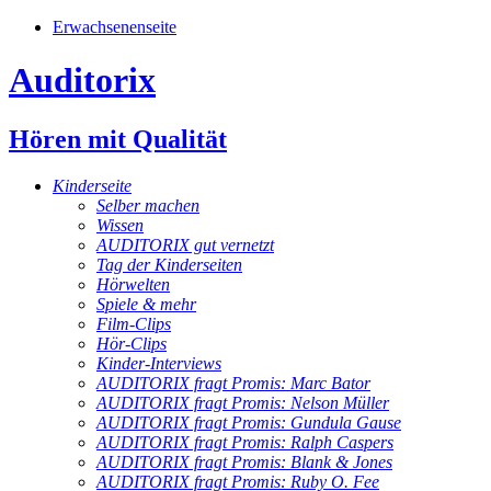
Erwachsenenseite
Auditorix
Hören mit Qualität
Kinderseite
Selber machen
Wissen
AUDITORIX gut vernetzt
Tag der Kinderseiten
Hörwelten
Spiele & mehr
Film-Clips
Hör-Clips
Kinder-Interviews
AUDITORIX fragt Promis: Marc Bator
AUDITORIX fragt Promis: Nelson Müller
AUDITORIX fragt Promis: Gundula Gause
AUDITORIX fragt Promis: Ralph Caspers
AUDITORIX fragt Promis: Blank & Jones
AUDITORIX fragt Promis: Ruby O. Fee