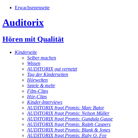
Erwachsenenseite
Auditorix
Hören mit Qualität
Kinderseite
Selber machen
Wissen
AUDITORIX gut vernetzt
Tag der Kinderseiten
Hörwelten
Spiele & mehr
Film-Clips
Hör-Clips
Kinder-Interviews
AUDITORIX fragt Promis: Marc Bator
AUDITORIX fragt Promis: Nelson Müller
AUDITORIX fragt Promis: Gundula Gause
AUDITORIX fragt Promis: Ralph Caspers
AUDITORIX fragt Promis: Blank & Jones
AUDITORIX fragt Promis: Ruby O. Fee