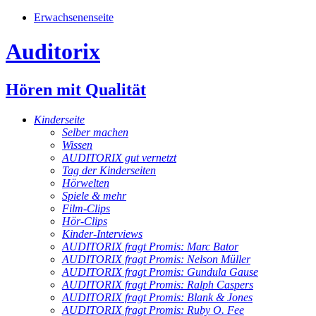
Erwachsenenseite
Auditorix
Hören mit Qualität
Kinderseite
Selber machen
Wissen
AUDITORIX gut vernetzt
Tag der Kinderseiten
Hörwelten
Spiele & mehr
Film-Clips
Hör-Clips
Kinder-Interviews
AUDITORIX fragt Promis: Marc Bator
AUDITORIX fragt Promis: Nelson Müller
AUDITORIX fragt Promis: Gundula Gause
AUDITORIX fragt Promis: Ralph Caspers
AUDITORIX fragt Promis: Blank & Jones
AUDITORIX fragt Promis: Ruby O. Fee