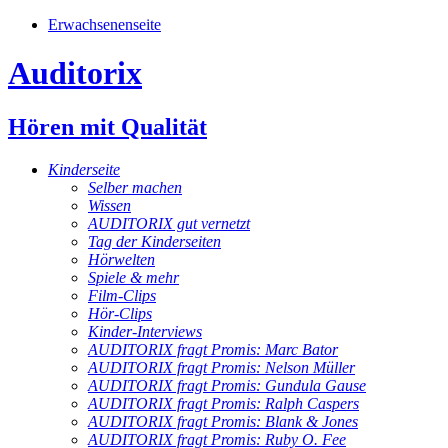
Erwachsenenseite
Auditorix
Hören mit Qualität
Kinderseite
Selber machen
Wissen
AUDITORIX gut vernetzt
Tag der Kinderseiten
Hörwelten
Spiele & mehr
Film-Clips
Hör-Clips
Kinder-Interviews
AUDITORIX fragt Promis: Marc Bator
AUDITORIX fragt Promis: Nelson Müller
AUDITORIX fragt Promis: Gundula Gause
AUDITORIX fragt Promis: Ralph Caspers
AUDITORIX fragt Promis: Blank & Jones
AUDITORIX fragt Promis: Ruby O. Fee