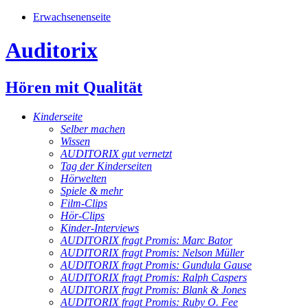
Erwachsenenseite
Auditorix
Hören mit Qualität
Kinderseite
Selber machen
Wissen
AUDITORIX gut vernetzt
Tag der Kinderseiten
Hörwelten
Spiele & mehr
Film-Clips
Hör-Clips
Kinder-Interviews
AUDITORIX fragt Promis: Marc Bator
AUDITORIX fragt Promis: Nelson Müller
AUDITORIX fragt Promis: Gundula Gause
AUDITORIX fragt Promis: Ralph Caspers
AUDITORIX fragt Promis: Blank & Jones
AUDITORIX fragt Promis: Ruby O. Fee