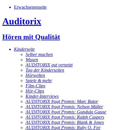
Erwachsenenseite
Auditorix
Hören mit Qualität
Kinderseite
Selber machen
Wissen
AUDITORIX gut vernetzt
Tag der Kinderseiten
Hörwelten
Spiele & mehr
Film-Clips
Hör-Clips
Kinder-Interviews
AUDITORIX fragt Promis: Marc Bator
AUDITORIX fragt Promis: Nelson Müller
AUDITORIX fragt Promis: Gundula Gause
AUDITORIX fragt Promis: Ralph Caspers
AUDITORIX fragt Promis: Blank & Jones
AUDITORIX fragt Promis: Ruby O. Fee