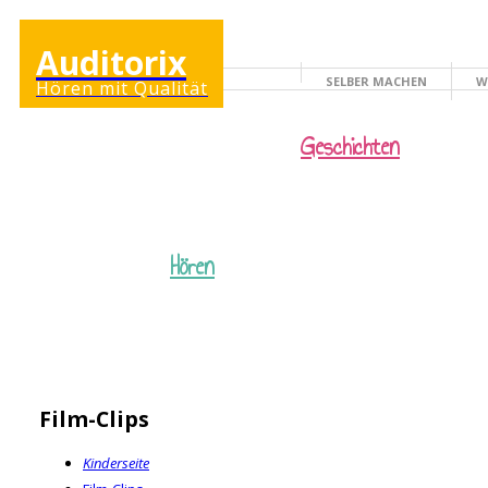
Auditorix
SELBER MACHEN
W
Hören mit Qualität
KINDERSEITE
Geschichten
Hören
Film-Clips
Kinderseite