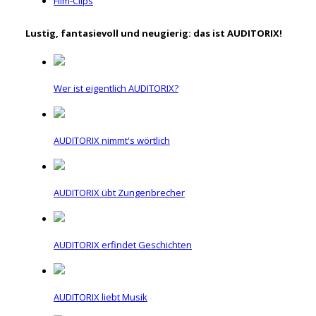
Film-Clips
Lustig, fantasievoll und neugierig: das ist AUDITORIX!
Wer ist eigentlich AUDITORIX?
AUDITORIX nimmt's wörtlich
AUDITORIX übt Zungenbrecher
AUDITORIX erfindet Geschichten
AUDITORIX liebt Musik