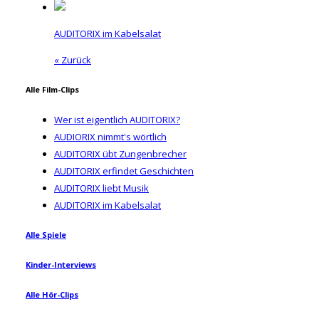
AUDITORIX im Kabelsalat
« Zurück
Alle Film-Clips
Wer ist eigentlich AUDITORIX?
AUDIORIX nimmt's wörtlich
AUDITORIX übt Zungenbrecher
AUDITORIX erfindet Geschichten
AUDITORIX liebt Musik
AUDITORIX im Kabelsalat
Alle Spiele
Kinder-Interviews
Alle Hör-Clips