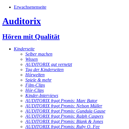
Erwachsenenseite
Auditorix
Hören mit Qualität
Kinderseite
Selber machen
Wissen
AUDITORIX gut vernetzt
Tag der Kinderseiten
Hörwelten
Spiele & mehr
Film-Clips
Hör-Clips
Kinder-Interviews
AUDITORIX fragt Promis: Marc Bator
AUDITORIX fragt Promis: Nelson Müller
AUDITORIX fragt Promis: Gundula Gause
AUDITORIX fragt Promis: Ralph Caspers
AUDITORIX fragt Promis: Blank & Jones
AUDITORIX fragt Promis: Ruby O. Fee