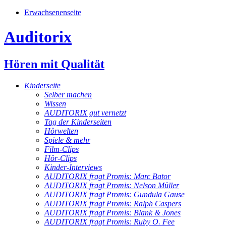
Erwachsenenseite
Auditorix
Hören mit Qualität
Kinderseite
Selber machen
Wissen
AUDITORIX gut vernetzt
Tag der Kinderseiten
Hörwelten
Spiele & mehr
Film-Clips
Hör-Clips
Kinder-Interviews
AUDITORIX fragt Promis: Marc Bator
AUDITORIX fragt Promis: Nelson Müller
AUDITORIX fragt Promis: Gundula Gause
AUDITORIX fragt Promis: Ralph Caspers
AUDITORIX fragt Promis: Blank & Jones
AUDITORIX fragt Promis: Ruby O. Fee