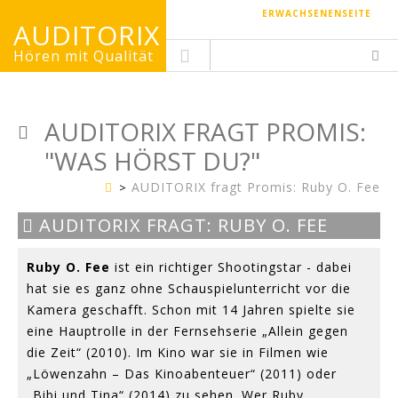
ERWACHSENENSEITE
AUDITORIX
Hören mit Qualität
AUDITORIX FRAGT PROMIS:
"WAS HÖRST DU?"
AUDITORIX fragt Promis: Ruby O. Fee
Kinderseite
Bild:
AUDITORIX FRAGT: RUBY O. FEE
Gerhard
Gassner
Ruby O. Fee
ist ein richtiger Shootingstar - dabei
hat sie es ganz ohne Schauspielunterricht vor die
Kamera geschafft. Schon mit 14 Jahren spielte sie
eine Hauptrolle in der Fernsehserie „Allein gegen
die Zeit“ (2010). Im Kino war sie in Filmen wie
„Löwenzahn – Das Kinoabenteuer“ (2011) oder
„Bibi und Tina“ (2014) zu sehen. Wer Ruby