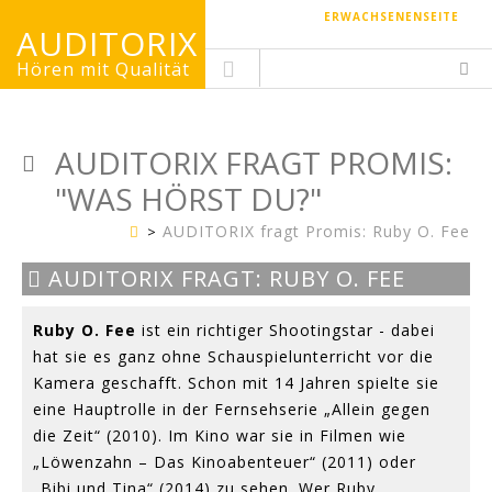
ERWACHSENENSEITE
AUDITORIX
Hören mit Qualität
AUDITORIX FRAGT PROMIS:
"WAS HÖRST DU?"
AUDITORIX fragt Promis: Ruby O. Fee
Kinderseite
Bild:
AUDITORIX FRAGT: RUBY O. FEE
Gerhard
Gassner
Ruby O. Fee
ist ein richtiger Shootingstar - dabei
hat sie es ganz ohne Schauspielunterricht vor die
Kamera geschafft. Schon mit 14 Jahren spielte sie
eine Hauptrolle in der Fernsehserie „Allein gegen
die Zeit“ (2010). Im Kino war sie in Filmen wie
„Löwenzahn – Das Kinoabenteuer“ (2011) oder
„Bibi und Tina“ (2014) zu sehen. Wer Ruby