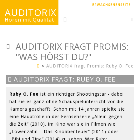
ERWACHSENENSEITE
AUDITORIX
Hören mit Qualität
AUDITORIX FRAGT PROMIS:
"WAS HÖRST DU?"
AUDITORIX fragt Promis: Ruby O. Fee
Kinderseite
Bild:
AUDITORIX FRAGT: RUBY O. FEE
Gerhard
Gassner
Ruby O. Fee
ist ein richtiger Shootingstar - dabei
hat sie es ganz ohne Schauspielunterricht vor die
Kamera geschafft. Schon mit 14 Jahren spielte sie
eine Hauptrolle in der Fernsehserie „Allein gegen
die Zeit“ (2010). Im Kino war sie in Filmen wie
„Löwenzahn – Das Kinoabenteuer“ (2011) oder
„Bibi und Tina“ (2014) zu sehen. Wer Ruby