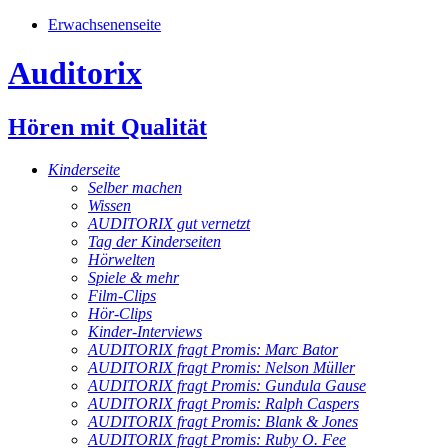
Erwachsenenseite
Auditorix
Hören mit Qualität
Kinderseite
Selber machen
Wissen
AUDITORIX gut vernetzt
Tag der Kinderseiten
Hörwelten
Spiele & mehr
Film-Clips
Hör-Clips
Kinder-Interviews
AUDITORIX fragt Promis: Marc Bator
AUDITORIX fragt Promis: Nelson Müller
AUDITORIX fragt Promis: Gundula Gause
AUDITORIX fragt Promis: Ralph Caspers
AUDITORIX fragt Promis: Blank & Jones
AUDITORIX fragt Promis: Ruby O. Fee