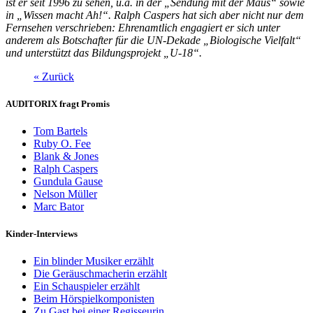
ist er seit 1996 zu sehen, u.a. in der „Sendung mit der Maus“ sowie
in „Wissen macht Ah!“. Ralph Caspers hat sich aber nicht nur dem
Fernsehen verschrieben: Ehrenamtlich engagiert er sich unter
anderem als Botschafter für die UN-Dekade „Biologische Vielfalt“
und unterstützt das Bildungsprojekt „U-18“.
« Zurück
AUDITORIX fragt Promis
Tom Bartels
Ruby O. Fee
Blank & Jones
Ralph Caspers
Gundula Gause
Nelson Müller
Marc Bator
Kinder-Interviews
Ein blinder Musiker erzählt
Die Geräuschmacherin erzählt
Ein Schauspieler erzählt
Beim Hörspielkomponisten
Zu Gast bei einer Regisseurin