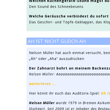
Welchen Küchengeräte-Sound magst du
Den Sound des Schneebesens
Welche Geräusche verbindest du sofort
Das Geschirr- und Töpfe-Geklapper, das Klop
AH IST NICHT GLEICH AH
Nelson Müller hat auch einmal versucht, be
„Äh“ oder „Aha“ auszudrücken:
Der Zahnarzt bohrt an meinem Backenz
Nelson Müller: Aaaaaaaaaaaaaaaaaaaaaaaa
weiterlesen ...
Hier könnt ihr euch das Auditorix-Spiel:
Ah i
Nelson Müller
wurde 1979 in Breman Asikuma
Stuttgart. Seit 2009 ist er Inhaber des Resta