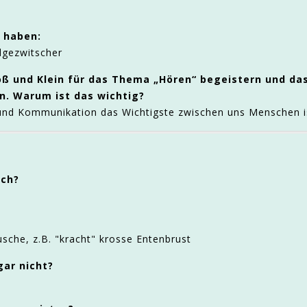
t haben:
lgezwitscher
roß und Klein für das Thema „Hören“ begeistern und da
rn. Warum ist das wichtig?
und Kommunikation das Wichtigste zwischen uns Menschen i
uch?
che, z.B. "kracht" krosse Entenbrust
gar nicht?