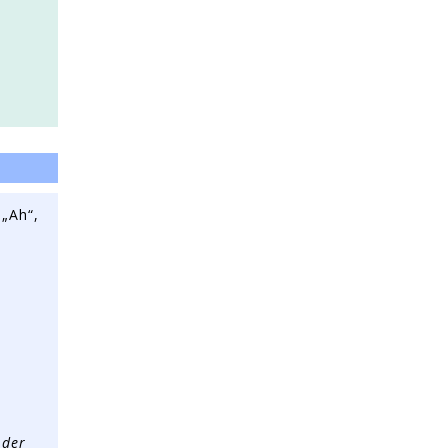
 „Ah“,
 der