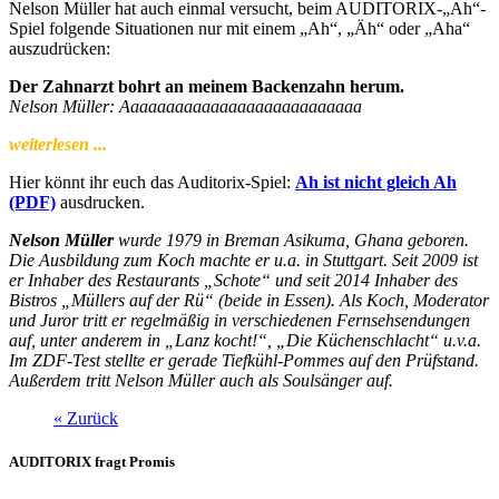
Nelson Müller hat auch einmal versucht, beim AUDITORIX-„Ah“-
Spiel folgende Situationen nur mit einem „Ah“, „Äh“ oder „Aha“
auszudrücken:
Der Zahnarzt bohrt an meinem Backenzahn herum.
Nelson Müller: Aaaaaaaaaaaaaaaaaaaaaaaaaaa
weiterlesen ...
Hier könnt ihr euch das Auditorix-Spiel:
Ah ist nicht gleich Ah
(PDF)
ausdrucken.
Nelson Müller
wurde 1979 in Breman Asikuma, Ghana geboren.
Die Ausbildung zum Koch machte er u.a. in Stuttgart. Seit 2009 ist
er Inhaber des Restaurants „Schote“ und seit 2014 Inhaber des
Bistros „Müllers auf der Rü“ (beide in Essen). Als Koch, Moderator
und Juror tritt er regelmäßig in verschiedenen Fernsehsendungen
auf, unter anderem in „Lanz kocht!“, „Die Küchenschlacht“ u.v.a.
Im ZDF-Test stellte er gerade Tiefkühl-Pommes auf den Prüfstand.
Außerdem tritt Nelson Müller auch als Soulsänger auf.
« Zurück
AUDITORIX fragt Promis