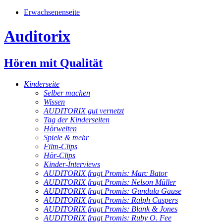
Erwachsenenseite
Auditorix
Hören mit Qualität
Kinderseite
Selber machen
Wissen
AUDITORIX gut vernetzt
Tag der Kinderseiten
Hörwelten
Spiele & mehr
Film-Clips
Hör-Clips
Kinder-Interviews
AUDITORIX fragt Promis: Marc Bator
AUDITORIX fragt Promis: Nelson Müller
AUDITORIX fragt Promis: Gundula Gause
AUDITORIX fragt Promis: Ralph Caspers
AUDITORIX fragt Promis: Blank & Jones
AUDITORIX fragt Promis: Ruby O. Fee