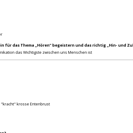
er
ein für das Thema „Hören“ begeistern und das richtig „Hin- und Z
ikation das Wichtigste zwischen uns Menschen ist
"kracht" krosse Entenbrust
en?