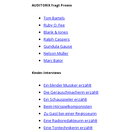
AUDITORIX fragt Promis
Tom Bartels
Ruby O. Fee
Blank & Jones
Ralph Caspers
Gundula Gause
Nelson Müller
Marc Bator
Kinder-Interviews
Ein blinder Musiker erzählt
Die Geräuschmacherin erzählt
Ein Schauspieler erzählt
Beim Hörspielkomponisten
Zu Gast bei einer Regisseurin
Eine Radioredakteurin erzählt
Eine Tontechnikerin erzählt