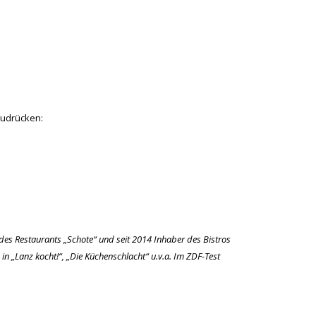
szudrücken:
des Restaurants „Schote“ und seit 2014 Inhaber des Bistros
in „Lanz kocht!“, „Die Küchenschlacht“ u.v.a. Im ZDF-Test