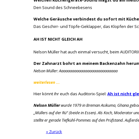
Den Sound des Schneebesens
Welche Geräusche verbindest du sofort mit Küche
Das Geschirr- und Töpfe-Geklapper, das Klopfen der Sc
AH IST NICHT GLEICH AH
Nelson Müller hat auch einmal versucht, beim AUDITORIX
Der Zahnarzt bohrt an meinem Backenzahn herum
Nelson Müller: Aaaaaaaaaaaaaaaaaaaaaaaaaaa
weiterlesen ...
Hier könnt ihr euch das Auditorix-Spiel:
Ah ist nicht gl
Nelson Müller
wurde 1979 in Breman Asikuma, Ghana geboren.
„Müllers auf der Rü“ (beide in Essen). Als Koch, Moderator un
stellte er gerade Tiefkühl-Pommes auf den Prüfstand. Außerde
« Zurück