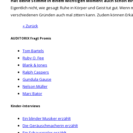
Hat deine Stimme in einem wichtigen Moment auch schon ei
Eigentlich nicht, wie gesagt: Ruhe in Körper und Geist tut gut. We
verschiedenen Gründen auch mal zittern kann. Zudem können Erkält
« Zurück
AUDITORIX fragt Promis
Tom Bartels
Ruby O. Fee
Blank & Jones
Ralph Caspers
Gundula Gause
Nelson Müller
Marc Bator
Kinder-Interviews
Ein blinder Musiker erzählt
Die Geräuschmacherin erzählt
Ein Schauspieler erzählt