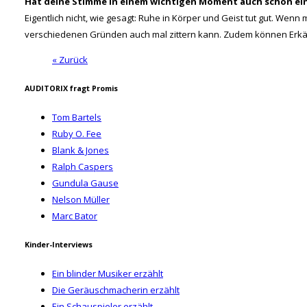
Hat deine Stimme in einem wichtigen Moment auch schon ei
Eigentlich nicht, wie gesagt: Ruhe in Körper und Geist tut gut. We
verschiedenen Gründen auch mal zittern kann. Zudem können Erkält
« Zurück
AUDITORIX fragt Promis
Tom Bartels
Ruby O. Fee
Blank & Jones
Ralph Caspers
Gundula Gause
Nelson Müller
Marc Bator
Kinder-Interviews
Ein blinder Musiker erzählt
Die Geräuschmacherin erzählt
Ein Schauspieler erzählt