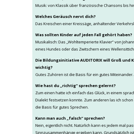
Musik: von Klassik über französische Chansons bis h
Welches Geräusch nervt dich?
Das Kreischen einer Kreissäge, anhaltender Verkehrs
Was sollten Kinder auf jeden Fall gehört haben?
Musikalisch: Das „Wohltemperierte Klavier“ von Joha
eines Hundes oder das Zwitschern eines Wellensittichs
Die Bildungsinitiative AUDITORIX will Groß und 
wichtig?
Gutes Zuhören ist die Basis für ein gutes Miteinande
Wie hast du „richtig“ sprechen gelernt?
Zum einen hatte ich einfach das Glück, in einem sp
Dialekt festsetzen konnte. Zum anderen las ich scho
die Basis für gutes Sprechen.
Kann man auch „falsch“ sprechen?
Nein, eigentlich nicht. Natürlich kann es jedem mal pa
Sinnzusammenhänge ergeben kann. Grundsätzlich ist