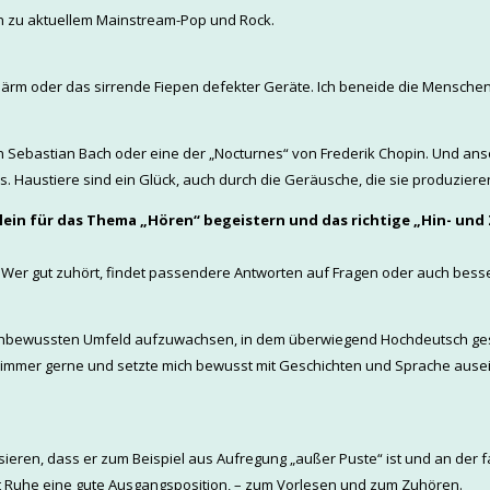
in zu aktuellem Mainstream-Pop und Rock.
lärm oder das sirrende Fiepen defekter Geräte. Ich beneide die Mensche
nn Sebastian Bach oder eine der „Nocturnes“ von Frederik Chopin. Und an
. Haustiere sind ein Glück, auch durch die Geräusche, die sie produziere
Klein für das Thema „Hören“ begeistern und das richtige „Hin- und
r. Wer gut zuhört, findet passendere Antworten auf Fragen oder auch bes
rachbewussten Umfeld aufzuwachsen, in dem überwiegend Hochdeutsch ges
n immer gerne und setzte mich bewusst mit Geschichten und Sprache ausei
ssieren, dass er zum Beispiel aus Aufregung „außer Puste“ ist und an der f
 Ruhe eine gute Ausgangsposition, – zum Vorlesen und zum Zuhören.