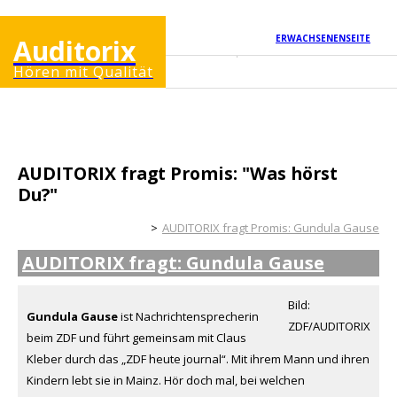
ERWACHSENENSEITE
Auditorix
Hören mit Qualität
AUDITORIX fragt Promis: "Was hörst
Du?"
Kinderseite
AUDITORIX fragt Promis: Gundula Gause
AUDITORIX fragt: Gundula Gause
Bild:
Gundula Gause
ist Nachrichtensprecherin
ZDF/AUDITORIX
beim ZDF und führt gemeinsam mit Claus
Kleber durch das „ZDF heute journal“. Mit ihrem Mann und ihren
Kindern lebt sie in Mainz. Hör doch mal, bei welchen