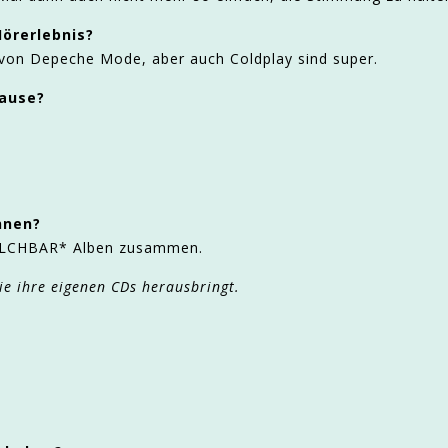
örerlebnis?
e von Depeche Mode, aber auch Coldplay sind super.
Hause?
nnen?
 MILCHBAR* Alben zusammen.
ie ihre eigenen CDs herausbringt.