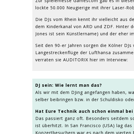
Zur Spielemesse Gamescom gab es in diesem
lockte 50.000 Neugierige mit ihrer Laser-R
Die DJs vom Rhein kennt ihr vielleicht aus
dem Kinderkanal von ARD und ZDF. Hinter de
Jones ist sein Künstlername) und der eher i
Seit den 90-er Jahren sorgen die Kölner DJs 
Langestreckenflüge der Lufthansa zusammen 
verraten sie AUDITORIX hier im Interview:
DJ sein: Wie lernt man das?
Als wir mit dem DJing angefangen haben, war
selber beibringen bzw. in der Schuldisko ode
Hat Eure Technik auch schon einmal bei
Das passiert ganz oft. Besonders seitdem so 
ist überhitzt. In San Francisco (USA) lag d
Konzertbesuchern war es nach dem vierten M