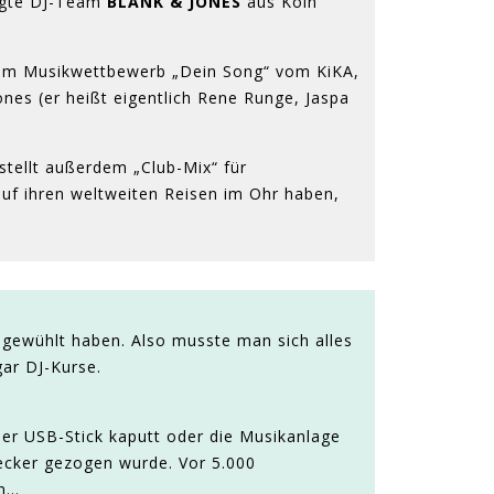
ragte DJ-Team
BLANK & JONES
aus Köln
beim Musikwettbewerb „Dein Song“ vom KiKA,
es (er heißt eigentlich Rene Runge, Jaspa
 stellt außerdem „Club-Mix“ für
uf ihren weltweiten Reisen im Ohr haben,
n gewühlt haben. Also musste man sich alles
gar DJ-Kurse.
 der USB-Stick kaputt oder die Musikanlage
tecker gezogen wurde. Vor 5.000
n...