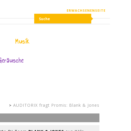
ERWACHSENENSEITE
Musik
Geräusche
Bild:
AUDITORIX fragt Promis: Blank & Jones
Kinderseite
Soundcolours
GmbH & Co
KG