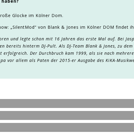
t haben?
 große Glocke im Kölner Dom.
how: „SilentMod“ von Blank & Jones im Kölner DOM findet i
oren und legte schon mit 16 Jahren das erste Mal auf. Bei Jasp
ren bereits hinterm DJ-Pult. Als DJ-Team Blank & Jones, zu de
eit erfolgreich. Der Durchbruch kam 1999, als sie nach mehrer
aspa vor allem als Paten der 2015-er Ausgabe des KiKA-Musikw