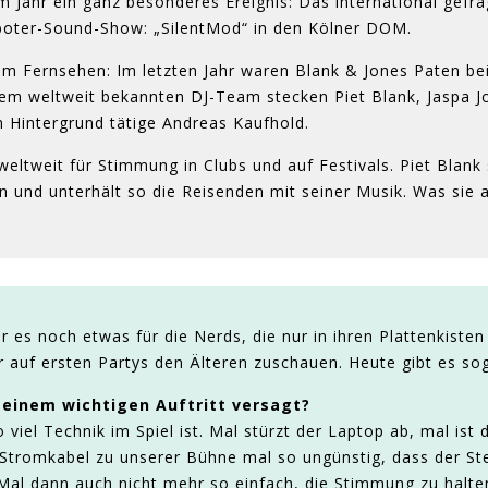
 Jahr ein ganz besonderes Ereignis: Das international gef
oboter-Sound-Show: „SilentMod“ in den Kölner DOM.
 dem Fernsehen: Im letzten Jahr waren Blank & Jones Paten 
m weltweit bekannten DJ-Team stecken Piet Blank, Jaspa Jon
m Hintergrund tätige Andreas Kaufhold.
weltweit für Stimmung in Clubs und auf Festivals. Piet Blank
und unterhält so die Reisenden mit seiner Musik. Was sie a
 es noch etwas für die Nerds, die nur in ihren Plattenkiste
r auf ersten Partys den Älteren zuschauen. Heute gibt es so
 einem wichtigen Auftritt versagt?
viel Technik im Spiel ist. Mal stürzt der Laptop ab, mal ist
as Stromkabel zu unserer Bühne mal so ungünstig, dass der S
al dann auch nicht mehr so einfach, die Stimmung zu halte