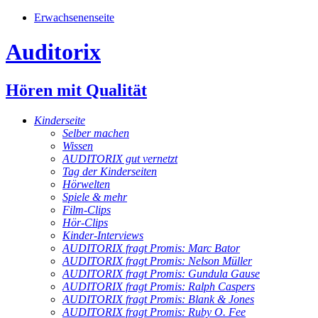
Erwachsenenseite
Auditorix
Hören mit Qualität
Kinderseite
Selber machen
Wissen
AUDITORIX gut vernetzt
Tag der Kinderseiten
Hörwelten
Spiele & mehr
Film-Clips
Hör-Clips
Kinder-Interviews
AUDITORIX fragt Promis: Marc Bator
AUDITORIX fragt Promis: Nelson Müller
AUDITORIX fragt Promis: Gundula Gause
AUDITORIX fragt Promis: Ralph Caspers
AUDITORIX fragt Promis: Blank & Jones
AUDITORIX fragt Promis: Ruby O. Fee