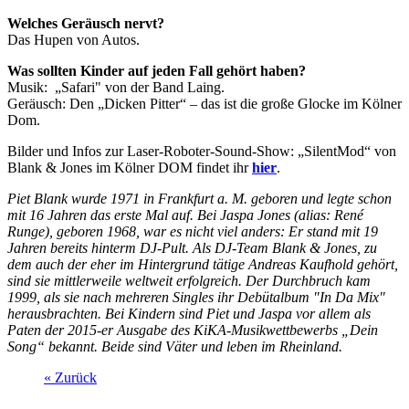
Welches Geräusch nervt?
Das Hupen von Autos.
Was sollten Kinder auf jeden Fall gehört haben?
Musik: „Safari" von der Band Laing.
Geräusch: Den „Dicken Pitter“ – das ist die große Glocke im Kölner
Dom.
Bilder und Infos zur Laser-Roboter-Sound-Show: „SilentMod“ von
Blank & Jones im Kölner DOM findet ihr
hier
.
Piet Blank wurde 1971 in Frankfurt a. M. geboren und legte schon
mit 16 Jahren das erste Mal auf. Bei Jaspa Jones (alias: René
Runge), geboren 1968, war es nicht viel anders: Er stand mit 19
Jahren bereits hinterm DJ-Pult. Als DJ-Team Blank & Jones, zu
dem auch der eher im Hintergrund tätige Andreas Kaufhold gehört,
sind sie mittlerweile weltweit erfolgreich. Der Durchbruch kam
1999, als sie nach mehreren Singles ihr Debütalbum "In Da Mix"
herausbrachten. Bei Kindern sind Piet und Jaspa vor allem als
Paten der 2015-er Ausgabe des KiKA-Musikwettbewerbs „Dein
Song“ bekannt. Beide sind Väter und leben im Rheinland.
« Zurück