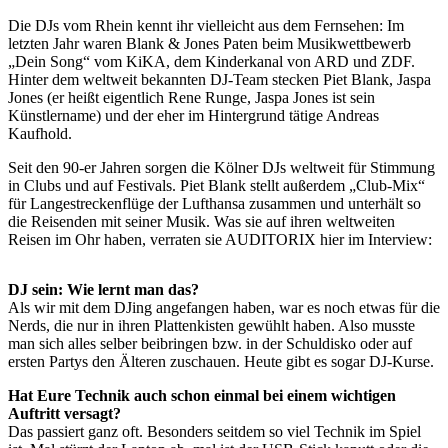
Die DJs vom Rhein kennt ihr vielleicht aus dem Fernsehen: Im
letzten Jahr waren Blank & Jones Paten beim Musikwettbewerb
„Dein Song“ vom KiKA, dem Kinderkanal von ARD und ZDF.
Hinter dem weltweit bekannten DJ-Team stecken Piet Blank, Jaspa
Jones (er heißt eigentlich Rene Runge, Jaspa Jones ist sein
Künstlername) und der eher im Hintergrund tätige Andreas
Kaufhold.
Seit den 90-er Jahren sorgen die Kölner DJs weltweit für Stimmung
in Clubs und auf Festivals. Piet Blank stellt außerdem „Club-Mix“
für Langestreckenflüge der Lufthansa zusammen und unterhält so
die Reisenden mit seiner Musik. Was sie auf ihren weltweiten
Reisen im Ohr haben, verraten sie AUDITORIX hier im Interview:
DJ sein: Wie lernt man das?
Als wir mit dem DJing angefangen haben, war es noch etwas für die
Nerds, die nur in ihren Plattenkisten gewühlt haben. Also musste
man sich alles selber beibringen bzw. in der Schuldisko oder auf
ersten Partys den Älteren zuschauen. Heute gibt es sogar DJ-Kurse.
Hat Eure Technik auch schon einmal bei einem wichtigen
Auftritt versagt?
Das passiert ganz oft. Besonders seitdem so viel Technik im Spiel