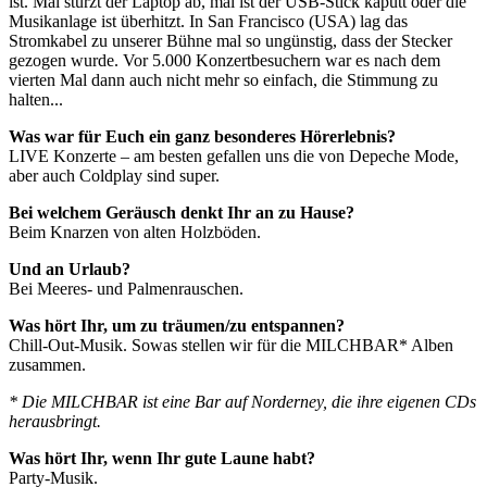
ist. Mal stürzt der Laptop ab, mal ist der USB-Stick kaputt oder die
Musikanlage ist überhitzt. In San Francisco (USA) lag das
Stromkabel zu unserer Bühne mal so ungünstig, dass der Stecker
gezogen wurde. Vor 5.000 Konzertbesuchern war es nach dem
vierten Mal dann auch nicht mehr so einfach, die Stimmung zu
halten...
Was war für Euch ein ganz besonderes Hörerlebnis?
LIVE Konzerte – am besten gefallen uns die von Depeche Mode,
aber auch Coldplay sind super.
Bei welchem Geräusch denkt Ihr an zu Hause?
Beim Knarzen von alten Holzböden.
Und an Urlaub?
Bei Meeres- und Palmenrauschen.
Was hört Ihr, um zu träumen/zu entspannen?
Chill-Out-Musik. Sowas stellen wir für die MILCHBAR* Alben
zusammen.
* Die MILCHBAR ist eine Bar auf Norderney, die ihre eigenen CDs
herausbringt.
Was hört Ihr, wenn Ihr gute Laune habt?
Party-Musik.