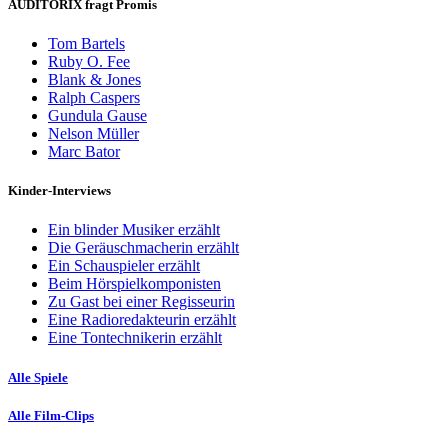
AUDITORIX fragt Promis
Tom Bartels
Ruby O. Fee
Blank & Jones
Ralph Caspers
Gundula Gause
Nelson Müller
Marc Bator
Kinder-Interviews
Ein blinder Musiker erzählt
Die Geräuschmacherin erzählt
Ein Schauspieler erzählt
Beim Hörspielkomponisten
Zu Gast bei einer Regisseurin
Eine Radioredakteurin erzählt
Eine Tontechnikerin erzählt
Alle Spiele
Alle Film-Clips