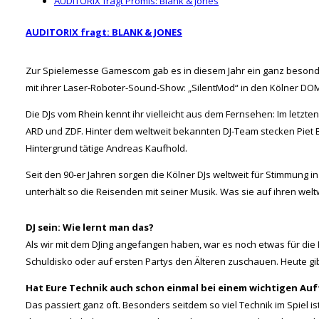
AUDITORIX fragt Promis: Blank & Jones
AUDITORIX fragt: BLANK & JONES
Zur Spielemesse Gamescom gab es in diesem Jahr ein ganz besonder
mit ihrer Laser-Roboter-Sound-Show: „SilentMod“ in den Kölner DO
Die DJs vom Rhein kennt ihr vielleicht aus dem Fernsehen: Im letz
ARD und ZDF. Hinter dem weltweit bekannten DJ-Team stecken Piet Bl
Hintergrund tätige Andreas Kaufhold.
Seit den 90-er Jahren sorgen die Kölner DJs weltweit für Stimmung 
unterhält so die Reisenden mit seiner Musik. Was sie auf ihren welt
DJ sein: Wie lernt man das?
Als wir mit dem DJing angefangen haben, war es noch etwas für die N
Schuldisko oder auf ersten Partys den Älteren zuschauen. Heute gib
Hat Eure Technik auch schon einmal bei einem wichtigen Auf
Das passiert ganz oft. Besonders seitdem so viel Technik im Spiel ist